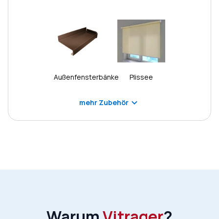
Außenfensterbänke
Plissee
mehr Zubehör
Warum
Vitrager
?