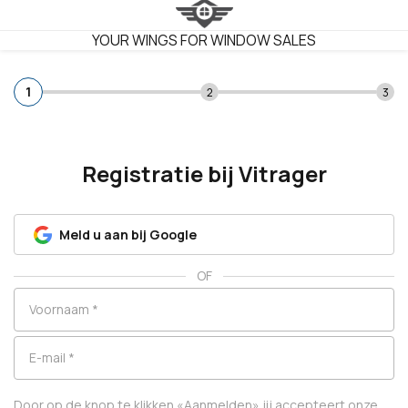
VITRAGER
YOUR WINGS FOR WINDOW SALES
1
2
3
Registratie bij Vitrager
Meld u aan bij Google
OF
Voornaam
*
E-mail
*
Door op de knop te klikken
«
Aanmelden
»
jij accepteert onze