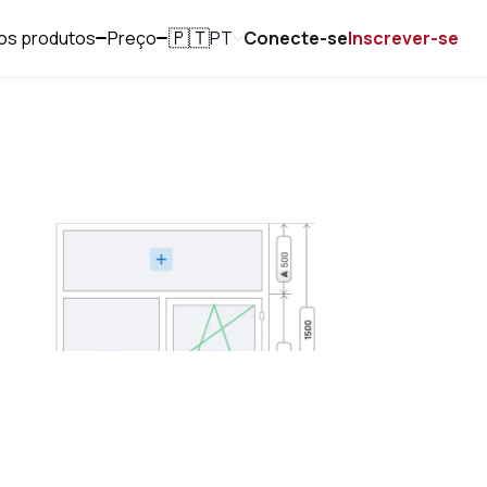
os produtos
Preço
PT
Conecte-se
Inscrever-se
🇵🇹