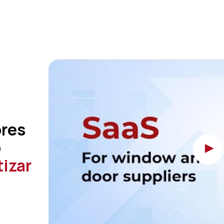
res
o
izar