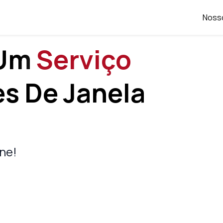
Noss
 Um
Serviço
s De Janela
ne!