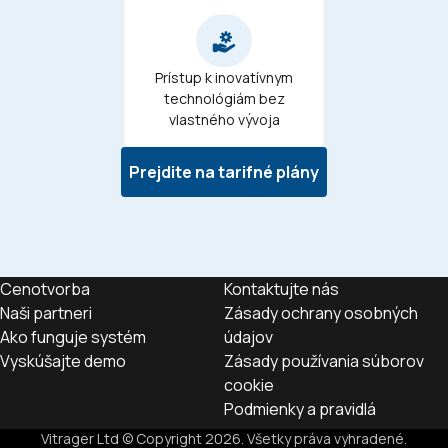
Prístup k inovatívnym
technológiám bez
vlastného vývoja
Prejdite na tarifné plány
Cenotvorba
Kontaktujte nás
Naši partneri
Zásady ochrany osobných
Ako funguje systém
údajov
Vyskúšajte demo
Zásady používania súborov
cookie
Podmienky a pravidlá
Vitrager Ltd © Copyright
2026
.
Všetky práva vyhradené
.