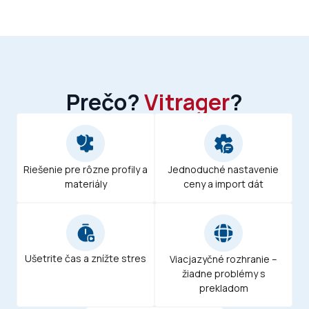
Prečo?
Vitrager
?
Jednoduché nastavenie
Riešenie pre rôzne profily a
ceny a import dát
materiály
Ušetrite čas a znížte stres
Viacjazyčné rozhranie –
žiadne problémy s
prekladom