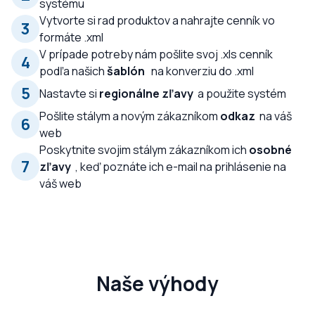
systému
Vytvorte si rad produktov a nahrajte cenník vo
3
formáte .xml
V prípade potreby nám pošlite svoj .xls cenník
4
podľa našich
šablón
na konverziu do .xml
5
Nastavte si
regionálne zľavy
a použite systém
Pošlite stálym a novým zákazníkom
odkaz
na váš
6
web
Poskytnite svojim stálym zákazníkom ich
osobné
7
zľavy
, keď poznáte ich e-mail na prihlásenie na
váš web
Naše výhody