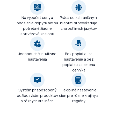
Na výpočet ceny a
Práca so zahraničnými
odoslanie dopytu nie sú
klientmi si nevyžaduje
potrebné žiadne
znalosť iných jazykov
softvérové ​​znalosti
Jednoduché intuitívne
Bez poplatku za
nastavenia
nastavenie a bez
poplatku za zmenu
cenníka
Systém prispôsobený
Flexibilné nastavenie
požiadavkám produktov
cien pre rôzne krajiny a
v rôznych krajinách
regióny