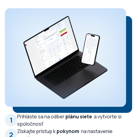
Prihláste sa na odber
plánu siete
a vytvorte si
1
spoločnosť
Získajte prístup k
pokynom
na nastavenie
2