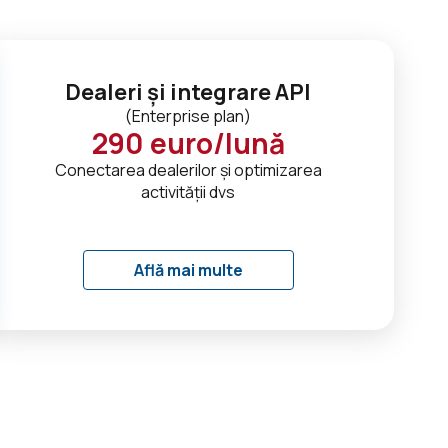
Dealeri și integrare API
(
Enterprise plan
)
290
euro/lună
Conectarea dealerilor și optimizarea
activității dvs
Află mai multe