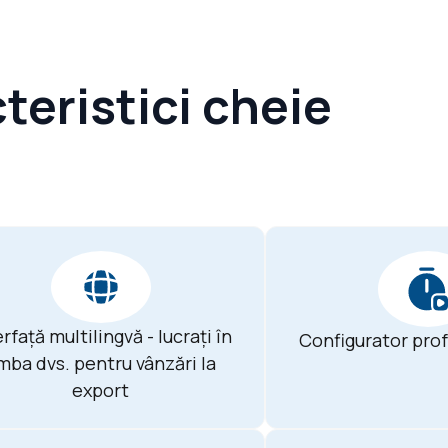
teristici cheie
erfață multilingvă - lucrați în
Configurator prof
imba dvs. pentru vânzări la
export