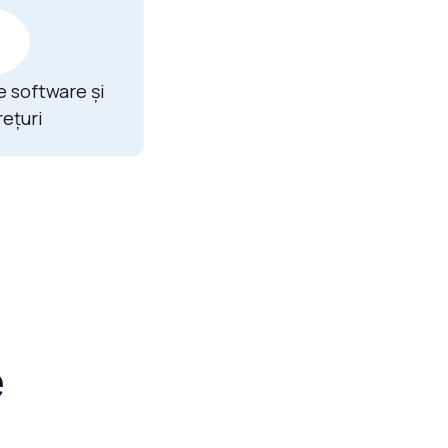
e software și
rețuri
e