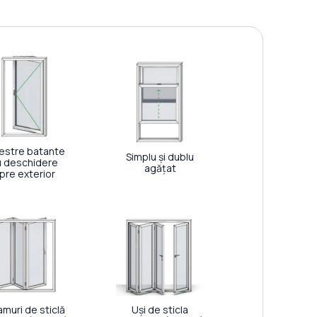
estre batante
Simplu și dublu
u deschidere
agățat
pre exterior
muri de sticlă
Uși de sticla