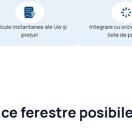
lcule instantanee ale Uw și
Integrare cu oric
prețuri
liste de p
ice ferestre posibil