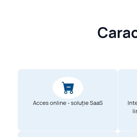
Carac
Acces online - soluție SaaS
Int
l