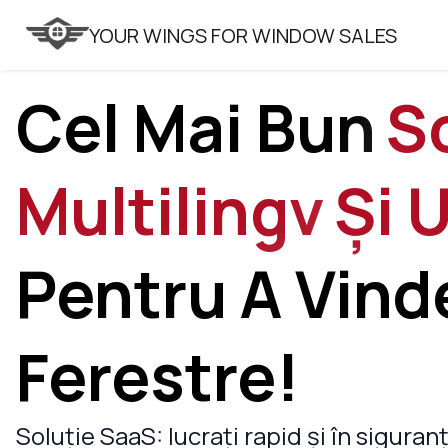
VITRAGER
YOUR WINGS FOR WINDOW SALES
Cel Mai Bun
S
Multilingv
Și 
Pentru A Vind
Ferestre!
Soluție SaaS: lucrați rapid și în siguran