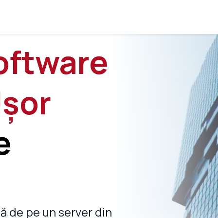
oftware
Ușor
e
ță de pe un server din