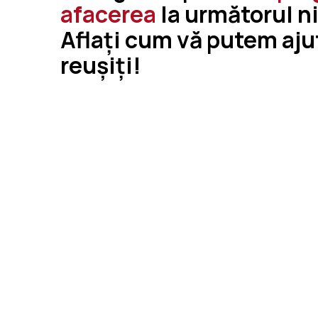
afacerea
la următorul ni
Aflați cum vă putem aju
reușiți!