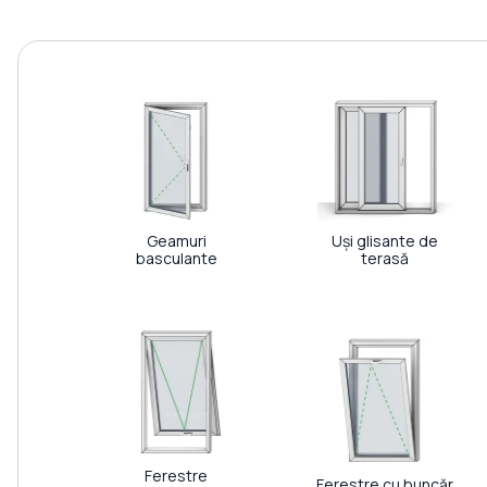
Geamuri
Uși glisante de
basculante
terasă
Ferestre
Ferestre cu buncăr