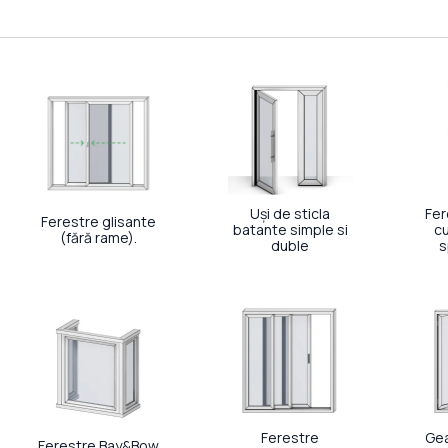
Uși de sticla
Fer
Ferestre glisante
batante simple si
c
(fără rame).
duble
s
Ferestre
Gea
Ferestre Bay&Bow