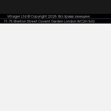
Vitrager Ltd © Copyright
2026
.
Всі права захищені
.
71-75 Shelton Street Covent Garden London WC2H 9JQ