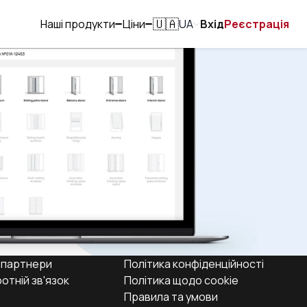
Наші продукти
Ціни
UA
Вхід
Реєстрація
🇺🇦
 партнери
Політика конфіденційності
отній зв'язок
Політика щодо cookie
Правила та умови