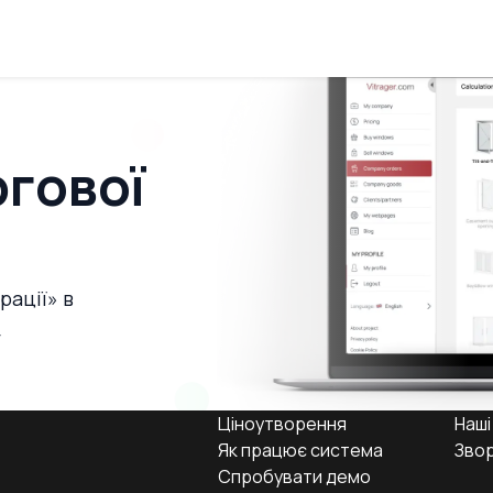
гової
рації» в
у
Ціноутворення
Наші
Як працює система
Звор
Спробувати демо